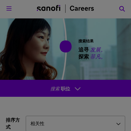
菜单
搜索结果
追寻
发展。
探索
菲凡。
搜索
职位
排序方
式