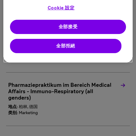
地点:
多个地点
Cookie 設定
类别:
Engineering
全部接受
Medical Manager Cardiovascular GSA
limited until 31.03.2028 (all genders)
全部拒絕
地点:
柏林, 德国
类别:
Medical
Pharmaziepraktikum im Bereich Medical
Affairs - Immuno-Respiratory (all
genders)
地点:
柏林, 德国
类别:
Marketing