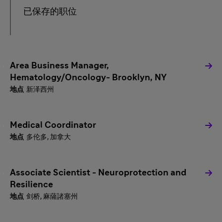
已保存的职位
Area Business Manager,
Hematology/Oncology- Brooklyn, NY
新泽西州
Medical Coordinator
多伦多, 加拿大
Associate Scientist - Neuroprotection and
Resilience
剑桥, 麻薩諸塞州