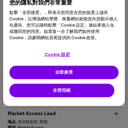
您的隱私對我們非常重要
搜索结果如下
點擊「全部接受」，即表示您同意在您的裝置上儲存
Cookie，以增強網站導覽、衡量網站效能並向您顯示個人
3 首尔特别市 的职位
化廣告。您可以隨時點擊「Cookie 設定」連結來個人化
或撤回您的同意。如需進一步了解我們如何使用
Cookie，請參閱網站頁尾提供的 Cookie 政策。
筛选结果
Cookie 設定
全部接受
Workplace Experience Safety Specialist
地点:
首尔特别市, 韩国
类别:
Health, Safety and Environment
全部拒絕
Market Access Lead
地点:
首尔特别市, 韩国
类别:
Market Access