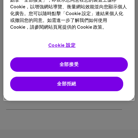
點擊「全部接受」，即表示您同意在您的裝置上儲存
Cookie，以增強網站導覽、衡量網站效能並向您顯示個人
搜索结果如下
化廣告。您可以隨時點擊「Cookie 設定」連結來個人化
或撤回您的同意。如需進一步了解我們如何使用
1 Bridgewater 的职位
Cookie，請參閱網站頁尾提供的 Cookie 政策。
筛选结果
Cookie 設定
全部接受
Clinical Data Scientist/ Methodologist
全部拒絕
地点:
多个地点
类别:
Digital Data & Technology