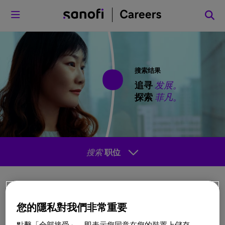
菜单
搜索结果
追寻
发展。
探索
菲凡。
搜索
职位
排序方
您的隱私對我們非常重要
式