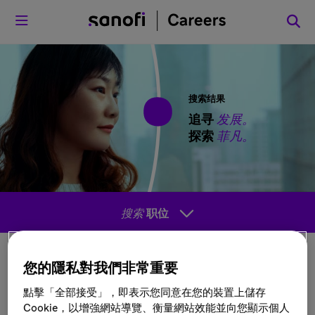
菜单
搜索结果
追寻
发展。
探索
菲凡。
搜索
职位
您的隱私對我們非常重要
排序方
點擊「全部接受」，即表示您同意在您的裝置上儲存
式
Cookie，以增強網站導覽、衡量網站效能並向您顯示個人