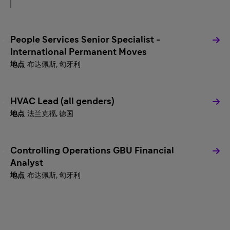
People Services Senior Specialist -
International Permanent Moves
布达佩斯, 匈牙利
HVAC Lead (all genders)
法兰克福, 德国
Controlling Operations GBU Financial
Analyst
布达佩斯, 匈牙利