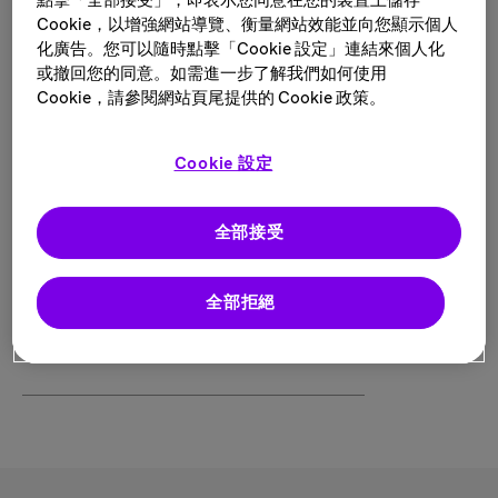
點擊「全部接受」，即表示您同意在您的裝置上儲存
Cookie，以增強網站導覽、衡量網站效能並向您顯示個人
搜索结果如下
化廣告。您可以隨時點擊「Cookie 設定」連結來個人化
或撤回您的同意。如需進一步了解我們如何使用
1 Vienna 的职位
Cookie，請參閱網站頁尾提供的 Cookie 政策。
筛选结果
Cookie 設定
全部接受
Initiativbewerbung Österreich
全部拒絕
地点:
Vienna, 奥地利
类别:
Administrative