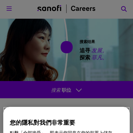
菜单
搜索结果
追寻
发展。
探索
菲凡。
搜索
职位
排序方
您的隱私對我們非常重要
式