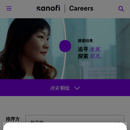
菜单
搜索结果
追寻
发展。
探索
菲凡。
搜索
职位
排序方
式