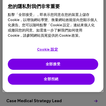
您的隱私對我們非常重要
搜索结果如下
點擊「全部接受」，即表示您同意在您的裝置上儲存
4 Patient Safety & Pharmacovigilance 职
Cookie，以增強網站導覽、衡量網站效能並向您顯示個人
位
化廣告。您可以隨時點擊「Cookie 設定」連結來個人化
或撤回您的同意。如需進一步了解我們如何使用
Cookie，請參閱網站頁尾提供的 Cookie 政策。
筛选结果
Cookie 設定
全部接受
Global Safety Officer, I&I
地点:
多个地点
全部拒絕
类别:
Patient Safety & Pharmacovigilance
Case Medical Strategy Lead