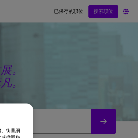
搜索职位
已保存的职位
发展。
菲凡。
覽、衡量網
化或撤回您