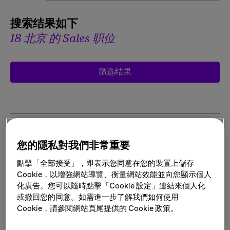
搜索结果如下
18 北京 的 Sales 职位
筛选结果
心血管和移植事业部-医学信息沟通代表-宝
您的隱私對我們非常重要
鸡
地点:
北京, 中国
點擊「全部接受」，即表示您同意在您的裝置上儲存
类别:
Sales
Cookie，以增強網站導覽、衡量網站效能並向您顯示個人
化廣告。您可以隨時點擊「Cookie 設定」連結來個人化
或撤回您的同意。如需進一步了解我們如何使用
Cookie，請參閱網站頁尾提供的 Cookie 政策。
CVT-District Manager(CV)-Changchun