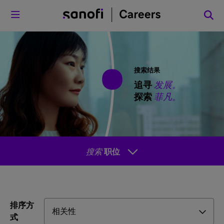
菜单
搜索结果
追寻
发展。
探索
菲凡。
搜索
职位
排序方
式