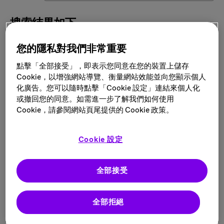
搜索结果如下
6 莫里斯敦 的 Market Access 职位
您的隱私對我們非常重要
點擊「全部接受」，即表示您同意在您的裝置上儲存
筛选结果
Cookie，以增強網站導覽、衡量網站效能並向您顯示個人
化廣告。您可以隨時點擊「Cookie 設定」連結來個人化
或撤回您的同意。如需進一步了解我們如何使用
Cookie，請參閱網站頁尾提供的 Cookie 政策。
筛选方式
Cookie 設定
City: 莫里斯敦, 新泽西州, 美国
全部接受
Director, Value and Access –
全部拒絕
PEDs/TDAP/Meningitis - Vaccines
地点:
莫里斯敦, 新泽西州