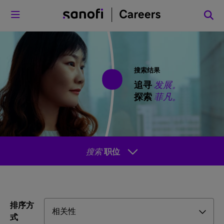
菜单
搜索结果
追寻
发展。
探索
菲凡。
搜索
职位
排序方
式