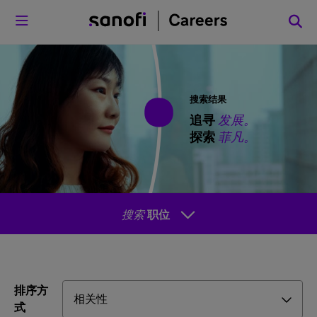
菜单
搜索结果
追寻
发展。
探索
菲凡。
搜索
职位
排序方
式