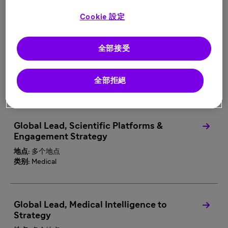
类别:
Medical
Cookie 設定
Global Lead, Health Ecosystem &
全部接受
Innovation
地点:
多个地点
全部拒絕
类别:
Medical
Global Lead, Scientific Platforms &
Engagement Strategy
地点:
多个地点
类别:
Medical
Global Lead, Medical Intelligence to
Strategy