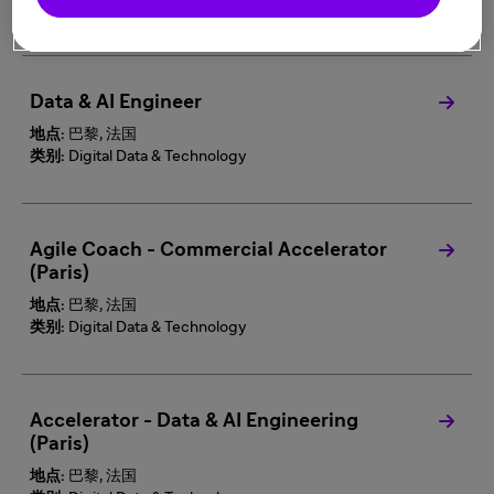
类别:
Digital Data & Technology
Data & AI Engineer
地点:
巴黎, 法国
类别:
Digital Data & Technology
Agile Coach - Commercial Accelerator
(Paris)
地点:
巴黎, 法国
类别:
Digital Data & Technology
Accelerator - Data & AI Engineering
(Paris)
地点:
巴黎, 法国