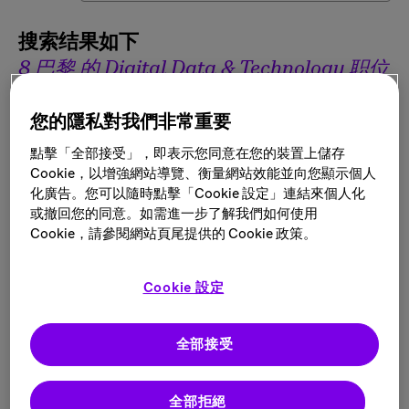
搜索结果如下
8 巴黎 的 Digital Data & Technology 职位
您的隱私對我們非常重要
筛选结果
點擊「全部接受」，即表示您同意在您的裝置上儲存
Cookie，以增強網站導覽、衡量網站效能並向您顯示個人
化廣告。您可以隨時點擊「Cookie 設定」連結來個人化
或撤回您的同意。如需進一步了解我們如何使用
筛选方式
Cookie，請參閱網站頁尾提供的 Cookie 政策。
City: 巴黎, Île-de-France, 法国
Cookie 設定
全部接受
stage 6 mois – ingénierie logicielle native
IA
地点:
巴黎, 法国
全部拒絕