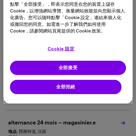
點擊「全部接受」，即表示您同意在您的裝置上儲存
Cookie，以增強網站導覽、衡量網站效能並向您顯示個人
搜索结果如下
化廣告。您可以隨時點擊「Cookie 設定」連結來個人化
1 西斯特龙 的 Supply Chain 职位
或撤回您的同意。如需進一步了解我們如何使用
Cookie，請參閱網站頁尾提供的 Cookie 政策。
筛选结果
Cookie 設定
全部接受
筛选方式
City: 西斯特龙, 普罗旺斯-阿尔卑斯-蓝色海岸, 法
全部拒絕
国
alternance 24 mois – magasinier.e
地点:
西斯特龙, 法国