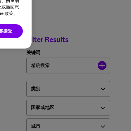
覽、衡量網
化或撤回您
e 政策。
部接受
Filter Results
关键词
类别
国家或地区
城市