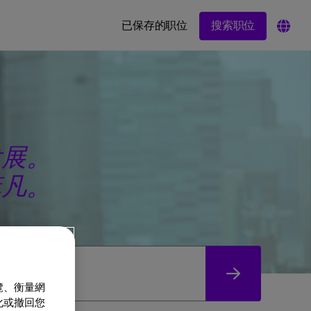
搜索职位
已保存的职位
发展。
菲凡。
覽、衡量網
化或撤回您