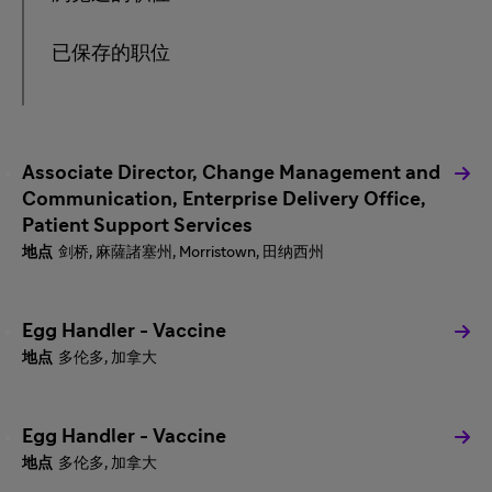
已保存的职位
Associate Director, Change Management and
Communication, Enterprise Delivery Office,
Patient Support Services
剑桥, 麻薩諸塞州, Morristown, 田纳西州
Egg Handler - Vaccine
多伦多, 加拿大
Egg Handler - Vaccine
多伦多, 加拿大