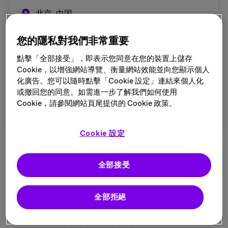
北京, 中国
Fixed Term (Fixed Term)
您的隱私對我們非常重要
发布于
Jul. 08, 2026
點擊「全部接受」，即表示您同意在您的裝置上儲存
Cookie，以增強網站導覽、衡量網站效能並向您顯示個人
申请截止于
Aug. 31, 2026
化廣告。您可以隨時點擊「Cookie 設定」連結來個人化
或撤回您的同意。如需進一步了解我們如何使用
立即申请
Cookie，請參閱網站頁尾提供的 Cookie 政策。
Cookie 設定
职责描述：
领导和发展一组销售专业人员，以实现该区域的业务目
全部接受
标，并管理团队高绩效发展，提高区域客户观念。
管理区域内的销售团队
全部拒絕
制定和执行区域销售策略
监控团队绩效并提供指导