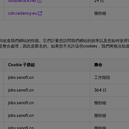
doubleclick.net
29 日
cdn.radancy.eu
幾秒鐘
們衡量和改進我們網站的性能。它們計量您訪問我們網站的頻率以及您如何使
都是整合處理，因此是匿名的。如果您不允許這些cookies，我們將無法
Cookie 子群組
壽命
jobs.sanofi.cn
工作階段
jobs.sanofi.cn
364 日
jobs.sanofi.cn
幾秒鐘
jobs.sanofi.cn
幾秒鐘
jobs.sanofi.cn
幾秒鐘