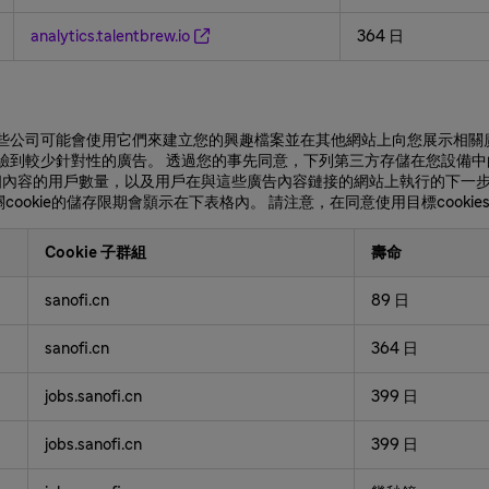
analytics.talentbrew.io
364 日
置。這些公司可能會使用它們來建立您的興趣檔案並在其他網站上向您展示相
體驗到較少針對性的廣告。 透過您的事先同意，下列第三方存儲在您設備中的
個內容的用戶數量，以及用戶在與這些廣告內容鏈接的網站上執行的下一
ookie的儲存限期會顥示在下表格內。 請注意，在同意使用目標cook
Cookie 子群組
壽命
sanofi.cn
89 日
sanofi.cn
364 日
jobs.sanofi.cn
399 日
jobs.sanofi.cn
399 日