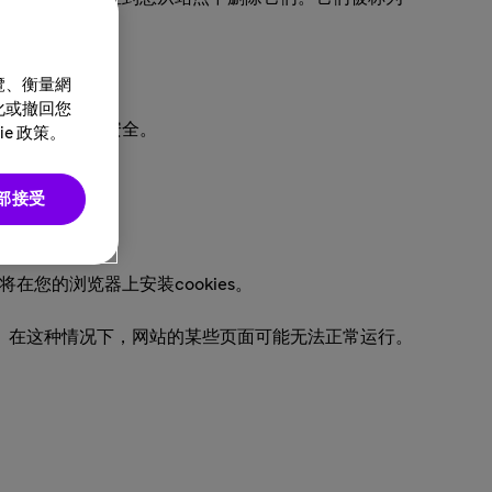
覽、衡量網
化或撤回您
错误和确保访问安全。
e 政策。
部接受
您的浏览器上安装cookies。
器设置。在这种情况下，网站的某些页面可能无法正常运行。