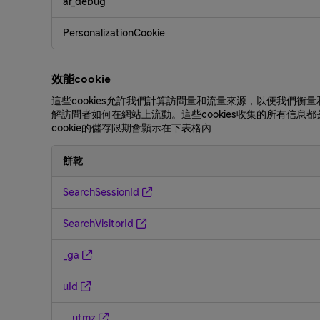
ar_debug
PersonalizationCookie
效能cookie
這些cookies允許我們計算訪問量和流量來源，以便我
解訪問者如何在網站上流動。這些cookies收集的所有信息
cookie的儲存限期會顥示在下表格內
餅乾
效
SearchSessionId
能
cookie
SearchVisitorId
_ga
uId
__utmz