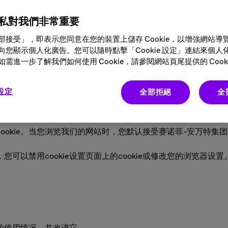
况的某些信息。
私對我們非常重要
。
部接受」，即表示您同意在您的裝置上儲存 Cookie，以增強網站導
向您顯示個人化廣告。您可以隨時點擊「Cookie 設定」連結來個人
允许定制和优化显示的内容、收集用户偏好或监控网站的受众、网站
需進一步了解我們如何使用 Cookie，請參閱網站頁尾提供的 Cooki
 設定
全部拒絕
全
使用cookies
kie。当您浏览我们的网站时，您默认接受赛诺菲-安万特集团将在
，您可以禁用cookie设置页面上的cookie或修改您的浏览
站的使用情况，并改进它。