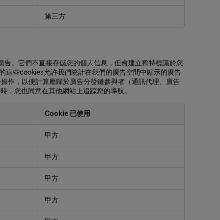
第三方
關廣告。它們不直接存儲您的個人信息，但會建立獨特標識於您
這些cookies允許我們統計在我們的廣告空間中顯示的廣告
步操作，以便計算應歸於廣告分發鏈參與者（通訊代理、廣告
ies時，您也同意在其他網站上追踪您的導航。
Cookie 已使用
甲方
甲方
甲方
甲方