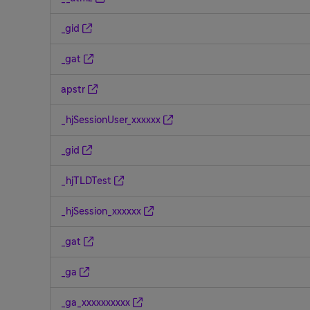
_gid
_gat
apstr
_hjSessionUser_xxxxxx
_gid
_hjTLDTest
_hjSession_xxxxxx
_gat
_ga
_ga_xxxxxxxxxx