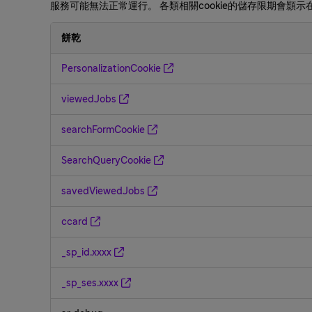
服務可能無法正常運行。 各類相關cookie的儲存限期會顥示
餅乾
功
PersonalizationCookie
能
cookie
viewedJobs
searchFormCookie
SearchQueryCookie
savedViewedJobs
ccard
_sp_id.xxxx
_sp_ses.xxxx