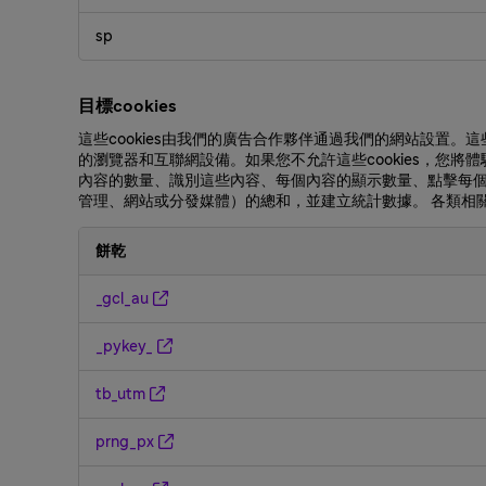
sp
目標cookies
這些cookies由我們的廣告合作夥伴通過我們的網站設
的瀏覽器和互聯網設備。如果您不允許這些cookies，您將
內容的數量、識別這些內容、每個內容的顯示數量、點擊每
管理、網站或分發媒體）的總和，並建立統計數據。 各類相關c
餅乾
目
_gcl_au
標
cookies
_pykey_
tb_utm
prng_px