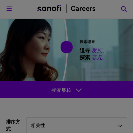
菜单
搜索结果
追寻
发展。
探索
菲凡。
搜索
职位
排序方
式