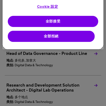
类别:
Digital Data & Technology
Cookie 設定
全部接受
Cloud FinOps Developer
地点:
布达佩斯, 匈牙利
类别:
Digital Data & Technology
全部拒絕
Head of Data Governance - Product Line
地点:
多伦多, 加拿大
类别:
Digital Data & Technology
Research and Development Solution
Architect - Digital Lab Operations
地点:
多个地点
类别:
Digital Data & Technology